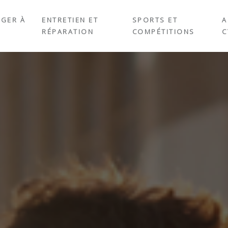
GER À
ENTRETIEN ET
SPORTS ET
A
O
RÉPARATION
COMPÉTITIONS
C