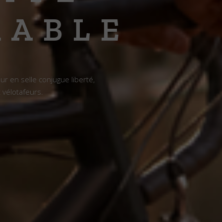
RABLE
r en selle conjugue liberté,
 vélotafeurs.