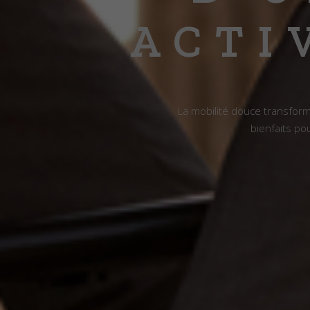
ACTI
La mobilité douce transform
bienfaits po